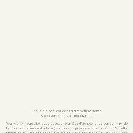
os flacons d'exception
Formulaire de contact
isitez nos domaines
L'abus d'alcool est dangereux pour la santé.
À consommer avec modération.
Pour visiter notre site, vous devez être en âge d’acheter et de consommer de
l’alcool conformément à la législation en vigueur dans votre région. Si cette
ts réservés.
L'abus d'alcool est dangere
législation n’existe pas dans votre région, vous devez avoir au moins 21 ans.