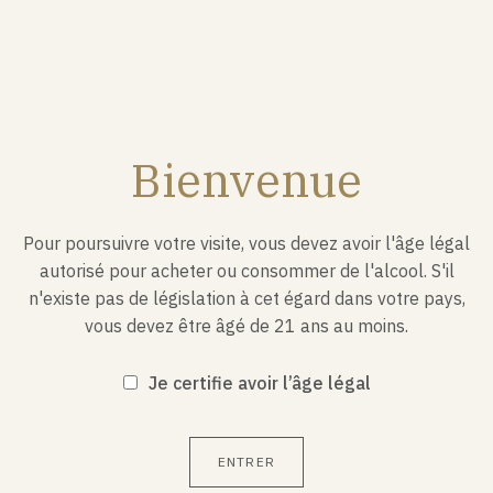
Bienvenue
Blanc de Blancs - 75cl
Caisse de 6 bouteilles
414,00 €
Pour poursuivre votre visite, vous devez avoir l'âge légal
autorisé pour acheter ou consommer de l'alcool. S'il
n'existe pas de législation à cet égard dans votre pays,
vous devez être âgé de 21 ans au moins.
NEWSLETTER
Je certifie avoir l’âge légal
Soyez informé(e)
actualités.
ENTRER
SON OFFERTE