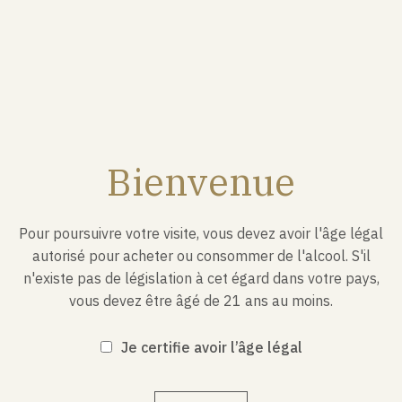
l’étiquetage.
MAISON POMMERY & ASSOCIÉS communique sur son
site internet, de façon transparente, sur les usages
prévus et sur la façon de consommer son Champagne.
La responsabilité du producteur se limite au cadre des
usages normaux et attendus des produits. Par ces
termes, sont entendues :
Bienvenue
les conditions de conservation, de mise en
température, d’ouverture de la
Pour poursuivre votre visite, vous devez avoir l'âge légal
bouteille ;
autorisé pour acheter ou consommer de l'alcool. S'il
n'existe pas de législation à cet égard dans votre pays,
les conditions de consommation du produit.
vous devez être âgé de 21 ans au moins.
Certaines pratiques comme une exposition à des
températures élevées (bouteille au soleil ou dans le
Je certifie avoir l’âge légal
coffre d’un véhicule en été) ou basses (dans un
congélateur), l’ouverture par sabrage d’un vin