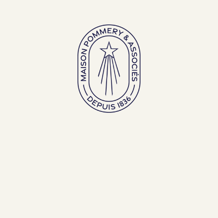
Grands flacons
Flacons d’exception
FRANÇAIS (FR)
ENGLISH (EN)
Mentions
légales &
Conditions