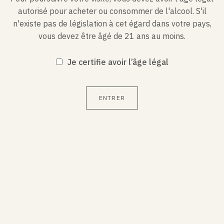
autorisé pour acheter ou consommer de l'alcool. S'il
n'existe pas de législation à cet égard dans votre pays,
vous devez être âgé de 21 ans au moins.
CARACTÉRISTIQUES
Je certifie avoir l’âge légal
Température de service : 8-10°C
ENTRER
Degré d’alcool : 12.5%
Contient des sulfites
Vous aimerez également