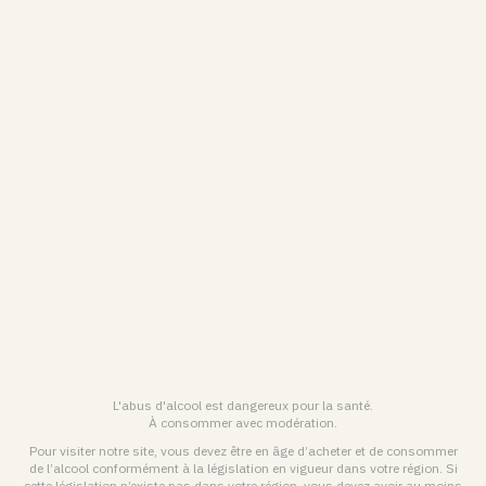
VRANKEN-POMMERY
Charte de traitement des Données Personnelles & utilisation des
Cookies
Conditions générales de vente en ligne
Mentions légales & Conditions générales d’utilisation
FRANÇAIS (FR)
ENGLISH (EN)
L'abus d'alcool est dangereux pour la santé.
© 2026 Maison Pommery & Associés. Tous droits réservés.
À consommer avec modération.
Pour visiter notre site, vous devez être en âge d’acheter et de consommer
de l’alcool conformément à la législation en vigueur dans votre région. Si
L'abus d'alcool est dangereux pour la santé. À consommer avec
cette législation n’existe pas dans votre région, vous devez avoir au moins