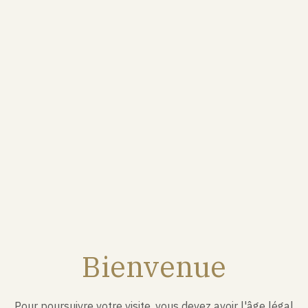
Le Brut Royal réunit près de quarante crus différents de
la Champagne.
ACCORDS
Il s’agit avant tout d’un champagne d’apéritif qui se
mariera parfaitement avec un poisson ou encore avec
Bienvenue
des mets japonais comme des sushis ou des sashimis.
Pour poursuivre votre visite, vous devez avoir l'âge légal