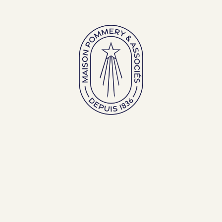
Grands flacons
Flacons d’exception
FRANÇAIS (FR)
ENGLISH (EN)
RETOUR