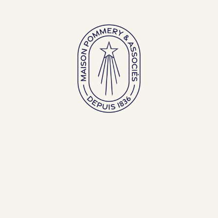
Grands flacons
Flacons d’exception
FRANÇAIS (FR)
ENGLISH (EN)
RETOUR