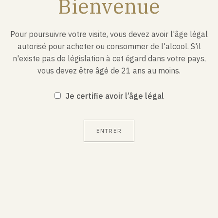
Bienvenue
Un champagne idéal pour un apéritif festif. Il est
également très apprécié sur un carpaccio de saint-
jacques, une cassolette de fruits de mer ou sur des
Pour poursuivre votre visite, vous devez avoir l'âge légal
langoustes.
autorisé pour acheter ou consommer de l'alcool. S'il
n'existe pas de législation à cet égard dans votre pays,
vous devez être âgé de 21 ans au moins.
Je certifie avoir l’âge légal
CARACTÉRISTIQUES
ENTRER
Température de service : 8-10°C
Degré d’alcool : 12.5%
Contient des sulfites