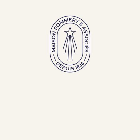
Gamme Pop
Cuvée Louise
Millésime 
75cl